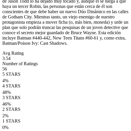
de Jason Todd lo ha dejado muy tocado y, aunque él se niega a que
haya un tercer Robin, las personas que están cerca de él son
conscientes de que debe haber un nuevo Dúo Dinámico en las calles
de Gotham City. Mientras tanto, un viejo enemigo de nuestro
protagonista empieza a mover ficha (o, más bien, moneda) y urde un
plan que solo podrán truncar las pesquisas de un joven detective que
conoce el secreto mejor guardado de Bruce Wayne. Esta edición
incluye Batman #440-442, New Teen Titans #60-61 y, como extra,
Batman/Poison Ivy: Cast Shadows.
Avg Rating
3.54
Number of Ratings
56
5
STARS
4
%
4
STARS
48
%
3
STARS
46
%
2
STARS
2
%
1
STARS
0
%