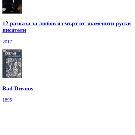
12 разказа за любов и смърт от знаменити руски
писатели
2017
Bad Dreams
1895