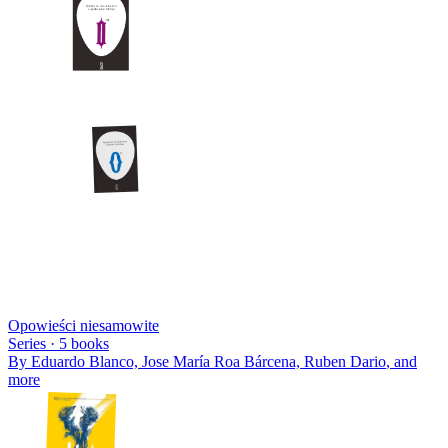
Opowieści niesamowite
Series ·
5
books
By
Eduardo Blanco, Jose María Roa Bárcena, Ruben Dario
, and
more