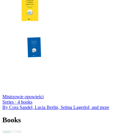
Mistrzowie opowieści
Series ·
4
books
By
Cora Sandel, Lucia Berlin, Selma Lagerlof
, and more
Books