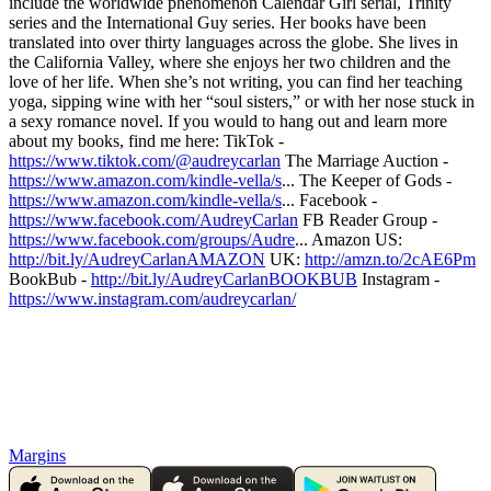
include the worldwide phenomenon Calendar Girl serial, Trinity
series and the International Guy series. Her books have been
translated into over thirty languages across the globe. She lives in
the California Valley, where she enjoys her two children and the
love of her life. When she’s not writing, you can find her teaching
yoga, sipping wine with her “soul sisters,” or with her nose stuck in
a sexy romance novel. If you would to hang out and learn more
about my books, find me here: TikTok -
https://www.tiktok.com/@audreycarlan
The Marriage Auction -
https://www.amazon.com/kindle-vella/s
... The Keeper of Gods -
https://www.amazon.com/kindle-vella/s
... Facebook -
https://www.facebook.com/AudreyCarlan
FB Reader Group -
https://www.facebook.com/groups/Audre
... Amazon US:
http://bit.ly/AudreyCarlanAMAZON
UK:
http://amzn.to/2cAE6Pm
BookBub -
http://bit.ly/AudreyCarlanBOOKBUB
Instagram -
https://www.instagram.com/audreycarlan/
Margins