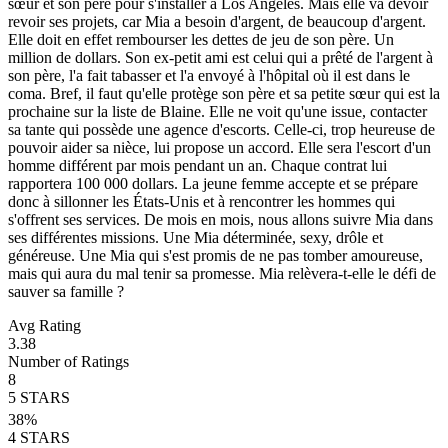
sœur et son père pour s'installer à Los Angeles. Mais elle va devoir
revoir ses projets, car Mia a besoin d'argent, de beaucoup d'argent.
Elle doit en effet rembourser les dettes de jeu de son père. Un
million de dollars. Son ex-petit ami est celui qui a prêté de l'argent à
son père, l'a fait tabasser et l'a envoyé à l'hôpital où il est dans le
coma. Bref, il faut qu'elle protège son père et sa petite sœur qui est la
prochaine sur la liste de Blaine. Elle ne voit qu'une issue, contacter
sa tante qui possède une agence d'escorts. Celle-ci, trop heureuse de
pouvoir aider sa nièce, lui propose un accord. Elle sera l'escort d'un
homme différent par mois pendant un an. Chaque contrat lui
rapportera 100 000 dollars. La jeune femme accepte et se prépare
donc à sillonner les États-Unis et à rencontrer les hommes qui
s'offrent ses services. De mois en mois, nous allons suivre Mia dans
ses différentes missions. Une Mia déterminée, sexy, drôle et
généreuse. Une Mia qui s'est promis de ne pas tomber amoureuse,
mais qui aura du mal tenir sa promesse. Mia relèvera-t-elle le défi de
sauver sa famille ?
Avg Rating
3.38
Number of Ratings
8
5
STARS
38
%
4
STARS