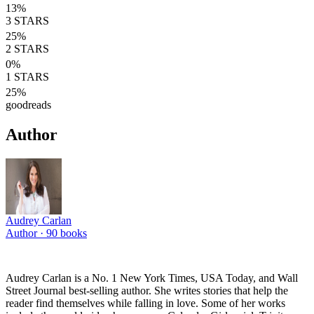
13
%
3
STARS
25
%
2
STARS
0
%
1
STARS
25
%
goodreads
Author
Audrey Carlan
Author ·
90
books
Audrey Carlan is a No. 1 New York Times, USA Today, and Wall
Street Journal best-selling author. She writes stories that help the
reader find themselves while falling in love. Some of her works