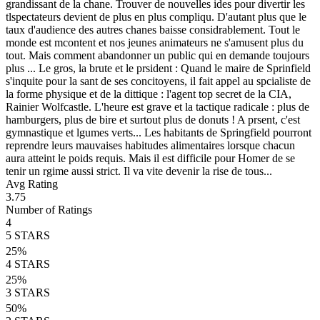
grandissant de la chane. Trouver de nouvelles ides pour divertir les
tlspectateurs devient de plus en plus compliqu. D'autant plus que le
taux d'audience des autres chanes baisse considrablement. Tout le
monde est mcontent et nos jeunes animateurs ne s'amusent plus du
tout. Mais comment abandonner un public qui en demande toujours
plus ... Le gros, la brute et le prsident : Quand le maire de Sprinfield
s'inquite pour la sant de ses concitoyens, il fait appel au spcialiste de
la forme physique et de la dittique : l'agent top secret de la CIA,
Rainier Wolfcastle. L'heure est grave et la tactique radicale : plus de
hamburgers, plus de bire et surtout plus de donuts ! A prsent, c'est
gymnastique et lgumes verts... Les habitants de Springfield pourront
reprendre leurs mauvaises habitudes alimentaires lorsque chacun
aura atteint le poids requis. Mais il est difficile pour Homer de se
tenir un rgime aussi strict. Il va vite devenir la rise de tous...
Avg Rating
3.75
Number of Ratings
4
5
STARS
25
%
4
STARS
25
%
3
STARS
50
%