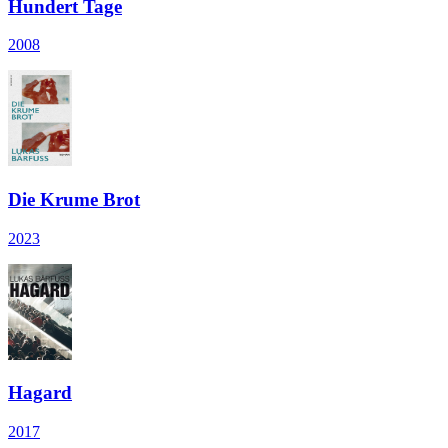
Hundert Tage
2008
Die Krume Brot
2023
Hagard
2017