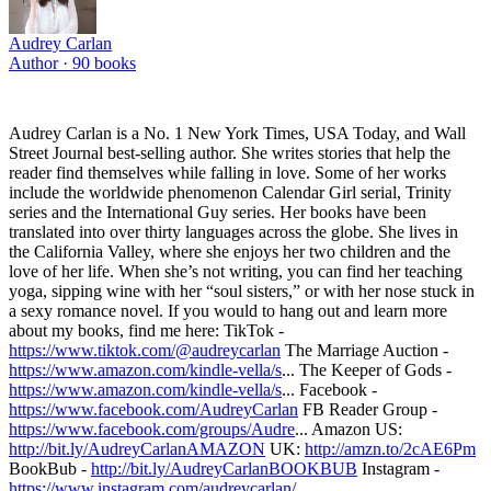
Audrey Carlan
Author ·
90
books
Audrey Carlan is a No. 1 New York Times, USA Today, and Wall
Street Journal best-selling author. She writes stories that help the
reader find themselves while falling in love. Some of her works
include the worldwide phenomenon Calendar Girl serial, Trinity
series and the International Guy series. Her books have been
translated into over thirty languages across the globe. She lives in
the California Valley, where she enjoys her two children and the
love of her life. When she’s not writing, you can find her teaching
yoga, sipping wine with her “soul sisters,” or with her nose stuck in
a sexy romance novel. If you would to hang out and learn more
about my books, find me here: TikTok -
https://www.tiktok.com/@audreycarlan
The Marriage Auction -
https://www.amazon.com/kindle-vella/s
... The Keeper of Gods -
https://www.amazon.com/kindle-vella/s
... Facebook -
https://www.facebook.com/AudreyCarlan
FB Reader Group -
https://www.facebook.com/groups/Audre
... Amazon US:
http://bit.ly/AudreyCarlanAMAZON
UK:
http://amzn.to/2cAE6Pm
BookBub -
http://bit.ly/AudreyCarlanBOOKBUB
Instagram -
https://www.instagram.com/audreycarlan/