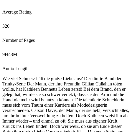
Average Rating
320
Number of Pages
9
H
43
M
Audio Length
Wie viel Schmerz hält die große Liebe aus? Der fünfte Band der
Trinity-Serie Der Mann, der ihre Freundin Gillian Callahan töten
wollte, hat Kathleen Bennetts Leben zerstö Bei dem Brand, den er
gelegt hat, wurde sie so schwer verletzt, dass sie den Arm und die
Hand nie mehr wird benutzen können. Die talentierte Schneiderin
muss sich vom Traum einer Karriere als Modedesignerin
verabschieden. Carson Davis, der Mann, der sie liebt, versucht alles,
um ihr in ihrer Verzweiflung zu helfen. Doch Kathleen weist ihn ab.
Immer wieder – und einmal zu oft. Sie muss aus eigener Kraft
zurück ins Leben finden. Doch wer weiß, ob sie am Ende dieser
Reise ihre große Liebe Carson wiedertrifft … Die neue Serie von