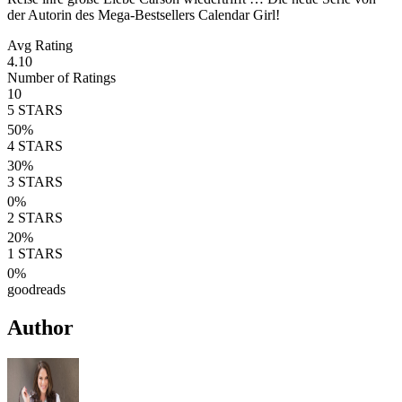
der Autorin des Mega-Bestsellers Calendar Girl!
Avg Rating
4.10
Number of Ratings
10
5
STARS
50
%
4
STARS
30
%
3
STARS
0
%
2
STARS
20
%
1
STARS
0
%
goodreads
Author