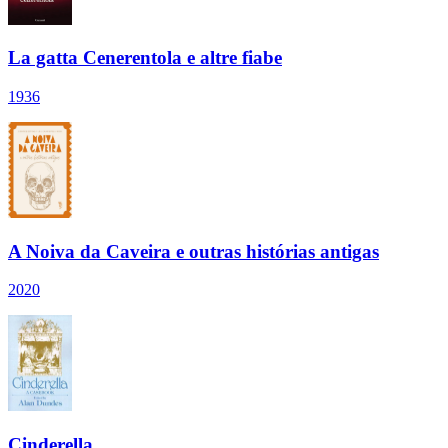
La gatta Cenerentola e altre fiabe
1936
A Noiva da Caveira e outras histórias antigas
2020
Cinderella