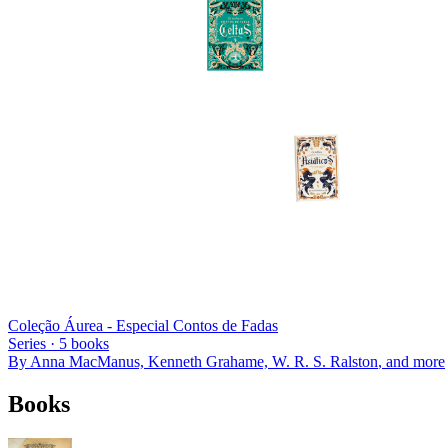
Coleção Áurea - Especial Contos de Fadas
Series ·
5
books
By
Anna MacManus, Kenneth Grahame, W. R. S. Ralston
, and more
Books